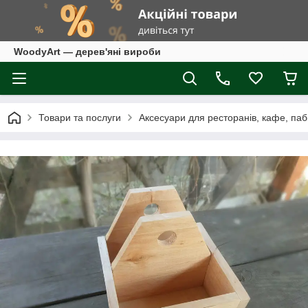
WoodyArt — дерев'яні вироби
Товари та послуги
Аксесуари для ресторанів, кафе, паб