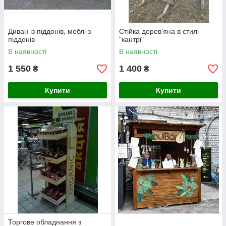
Диван із піддонів, меблі з
Стійка дерев'яна в стилі
піддонів
"кантрі"
В наявності
В наявності
1 550
1 400
₴
₴
Купити
Купити
Торгове обладнання з