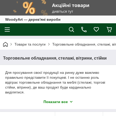
WoodyArt — дерев'яні вироби
Товари та послуги
Торговельне обладнання, стелажі, віт
Торговельне обладнання, стелажі, вітрини, стійки
Для просування своєї продукції на ринку дуже важливо
правильно представити її покупцеві. І не останню роль
відіграє торговельне обладнання та меблі (стелажі, торгові
стійки, вітрини), де ваш продукт буде кардинально
виділятися.
Ми пропонуємо виготовлення торгового обладнання і меблів
Показати все
з дерева. Дерев'яні стелажі, торгові, барні стійки, вітрини,
вивіски, елементи інтер'єру та декору. Дерев'яні вироби - це
екологічність, функціональність, традиції і теплота у кожному