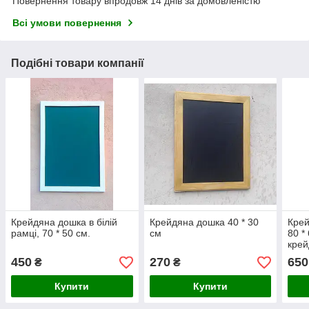
Повернення товару впродовж 14 днів за домовленістю
Всі умови повернення
Подібні товари компанії
Крейдяна дошка в білій
Крейдяна дошка 40 * 30
Крей
рамці, 70 * 50 см.
см
80 *
крей
450
270
650
₴
₴
Купити
Купити