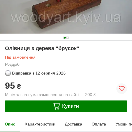
Олівниця з дерева "брусок"
Під замовлення
Роздріб
Відправка з
12 серпня 2026
95
₴
Мінімальна сума замовлення на сайті — 200 ₴
Купити
Опис
Характеристики
Доставка
Оплата
Умови п