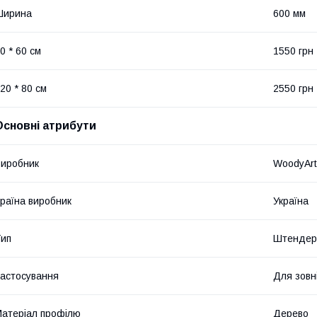
Ширина
600 мм
0 * 60 см
1550 грн
20 * 80 см
2550 грн
Основні атрибути
иробник
WoodyArt
раїна виробник
Україна
ип
Штендер
астосування
Для зовн
атеріал профілю
Дерево