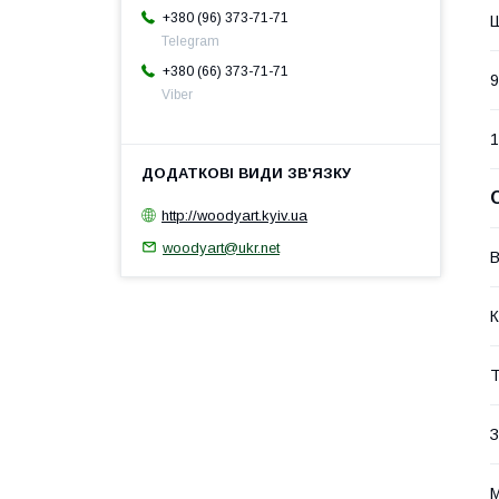
+380 (96) 373-71-71
Telegram
+380 (66) 373-71-71
9
Viber
1
http://woodyart.kyiv.ua
woodyart@ukr.net
В
К
Т
З
М