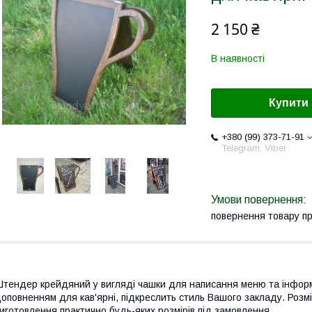
2 150 ₴
В наявності
Купити
+380 (99) 373-71-91
Telegram, Viber
повернення товару п
тендер крейдяний у вигляді чашки для написання меню та інфор
оповненням для кав'ярні, підкреслить стиль Вашого закладу. Розмі
иготовлення практично будь-яких розмірів під замовлення.