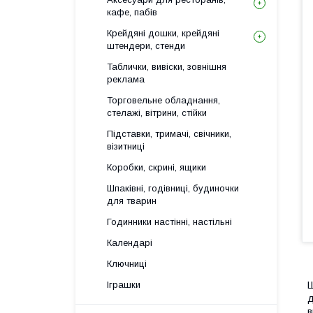
кафе, пабів
Крейдяні дошки, крейдяні
штендери, стенди
Таблички, вивіски, зовнішня
реклама
Торговельне обладнання,
стелажі, вітрини, стійки
Підставки, тримачі, свічники,
візитниці
Коробки, скрині, ящики
Шпаківні, годівниці, будиночки
для тварин
Годинники настінні, настільні
Календарі
Ключниці
Ш
Іграшки
д
в