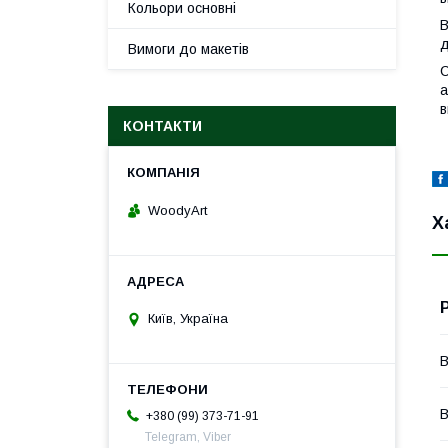
Кольори основні
В
д
Вимоги до макетів
С
а
в
КОНТАКТИ
WoodyArt
Х
Київ, Україна
В
В
+380 (99) 373-71-91
Telegram, Viber