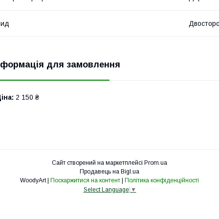
Вид
Двосторо
нформація для замовлення
іна:
2 150 ₴
Сайт створений на маркетплейсі
Prom.ua
Продавець на Bigl.ua
WoodyArt |
Поскаржитися на контент
|
Політика конфіденційності
Select Language
▼