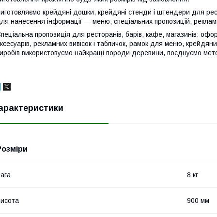
иготовляємо крейдяні дошки, крейдяні стенди і штендери для рест
ля нанесення інформації — меню, спеціальних пропозицій, реклам
пеціальна пропозиція для ресторанів, барів, кафе, магазинів: офор
ксесуарів, рекламних вивісок і табличок, рамок для меню, крейдяни
иробів використовуємо найкращі породи деревини, поєднуємо мето
арактеристики
Розміри
ага
8 кг
исота
900 мм