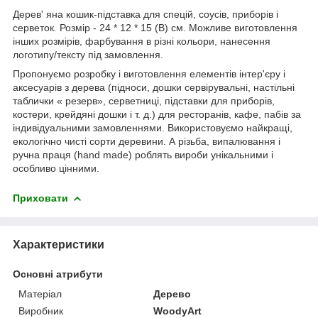
Дерев' яна кошик-підставка для спецій, cоусів, приборів і
серветок
.
Розмір - 24 * 12 * 15 (В) см. Можливе виготовлення
інших розмірів, фарбування в різні кольори, нанесення
логотипу/тексту під замовлення.
Пропонуємо розробку і виготовлення елементів інтер'єру і
аксесуарів з дерева (підноси, дошки сервірувальні, настільні
таблички « резерв», серветниці, підставки для приборів,
костери, крейдяні дошки і т. д.) для ресторанів, кафе, пабів за
індивідуальними замовленнями. Використовуємо найкращі,
екологічно чисті сорти деревини. А різьба, випалювання і
ручна праця (hand made) роблять вироби унікальними і
особливо цінними.
Приховати
Характеристики
Основні атрибути
Матеріал
Дерево
Виробник
WoodyArt