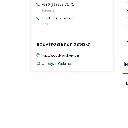
+380 (96) 373-71-71
М
Telegram
+380 (66) 373-71-71
Viber
Т
К
http://woodyart.kyiv.ua
woodyart@ukr.net
І
Ц