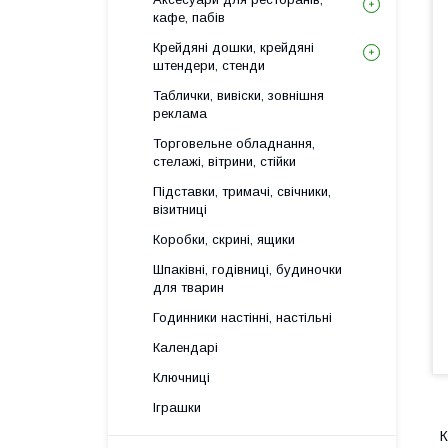
кафе, пабів
Крейдяні дошки, крейдяні
штендери, стенди
Таблички, вивіски, зовнішня
реклама
Торговельне обладнання,
стелажі, вітрини, стійки
Підставки, тримачі, свічники,
візитниці
Коробки, скрині, ящики
Шпаківні, годівниці, будиночки
для тварин
Годинники настінні, настільні
Календарі
Ключниці
Іграшки
К