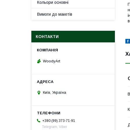
Кольори основні
П
н
Вимоги до макетів
і
в
КОНТАКТИ
Х
WoodyArt
Київ, Україна
В
К
+380 (99) 373-71-91
Д
Telegram, Viber