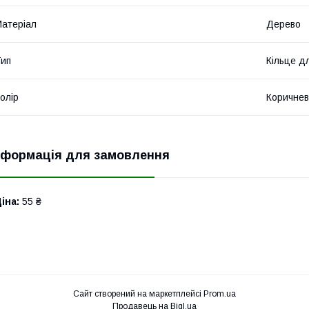
атеріал
Дерево
ип
Кільце д
олір
Коричне
нформація для замовлення
іна:
55 ₴
Сайт створений на маркетплейсі
Prom.ua
Продавець на Bigl.ua