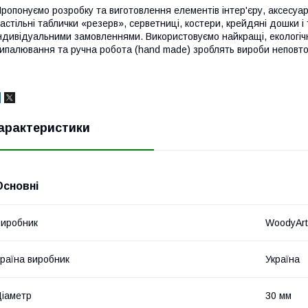
ропонуємо розробку та виготовлення елементів інтер'єру, аксесуар
астільні таблички «резерв», серветниці, костери, крейдяні дошки і т
ндивідуальними замовленнями. Використовуємо найкращі, екологічн
ипалювання та ручна робота (hand made) зроблять вироби неповто
арактеристики
Основні
иробник
WoodyArt
раїна виробник
Україна
іаметр
30 мм