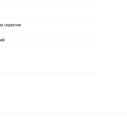
ля серветки
вий