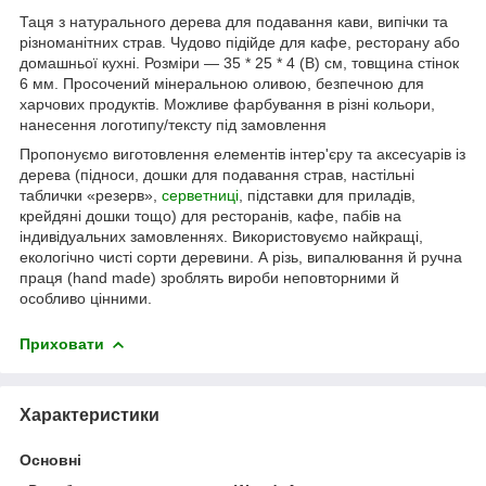
Таця з натурального дерева для подавання кави, випічки та
різноманітних страв. Чудово підійде для кафе, ресторану або
домашньої кухні. Розміри — 35 * 25 * 4 (В) см, товщина стінок
6 мм. Просочений мінеральною оливою, безпечною для
харчових продуктів. Можливе фарбування в різні кольори,
нанесення логотипу/тексту під замовлення
Пропонуємо виготовлення елементів інтер'єру та аксесуарів із
дерева (підноси, дошки для подавання страв, настільні
таблички «резерв»,
серветниці
, підставки для приладів,
крейдяні дошки тощо) для ресторанів, кафе, пабів на
індивідуальних замовленнях. Використовуємо найкращі,
екологічно чисті сорти деревини. А різь, випалювання й ручна
праця (hand made) зроблять вироби неповторними й
особливо цінними.
Приховати
Характеристики
Основні