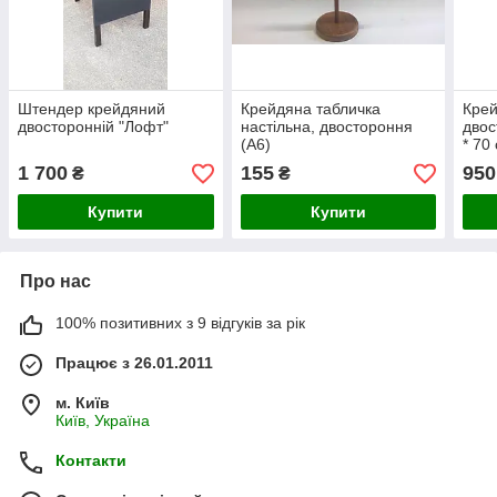
Штендер крейдяний
Крейдяна табличка
Крей
двосторонній "Лофт"
настільна, двостороння
двос
(А6)
* 70
1 700
155
950
₴
₴
Купити
Купити
Про нас
100% позитивних з 9 відгуків за рік
Працює з 26.01.2011
м. Київ
Київ, Україна
Контакти