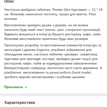
Опис
Настільна крейдяна табличка. Розмір (без підставки) ― 21 * 15
см. Можливе нанесення логотипу, проріз для візиток. Різні
кольори.
Виготовляємо крейдяні дошки з дерева, на які можна
наносити будь-який текст (меню, ціни, спеціальні пропозиції).
Відмінно впишеться в інтер'єр Вашого ресторану, кафе, паби.
Можливе виготовлення практично будь-яких розмірів.
Пропонуємо розробку та виготовлення елементів інтер'єру та
аксесуарів з дерева (підноси, різьблені зображення для
обкладинки меню, настільні таблички «резерв», серветниці,
підставки для приладів, костери, крейдяні дошки тощо) для
ресторанів, кафе, пабів за індивідуальними замовленнями.
Використовуємо найкращі, екологічно чисті сорти деревини. А
різьблення, випалювання та ручна робота (hand made)
зроблять вироби неповторними і особливо цінними.
Приховати
Характеристики