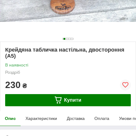
Крейдяна табличка настільна, двостороння
(А5)
В наявності
Роздріб
230
₴
Купити
Опис
Характеристики
Доставка
Оплата
Умови п